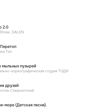
о 2.0
i Show, DALEN
 Перетоп
ка Топ
 мыльных пузырей
ально-хореографическая студия ТОДИ
ня друзей
ентин Смирнитский
е-море (Детская песня).