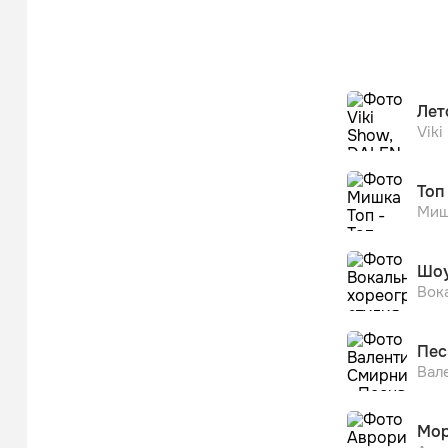
Лет
Vik
Топ
Миш
Шоу
Вок
Пес
Вал
Мор