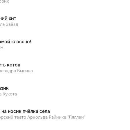
орик
ний хит
ла Звёзд
амой классно!
HI
ть котов
ксандра Былина
зик
а Кукота
 на носик пчёлка села
орский театр Арнольда Райника "Ляллен"