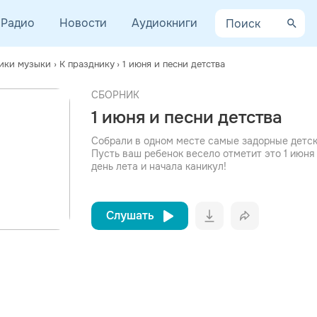
Радио
Новости
Аудиокниги
ики музыки
›
К празднику
›
1 июня и песни детства
СБОРНИК
просмотра рекламы
1 июня и песни детства
оформления подписки.
После просмотра Вы сможете скачать 3 файла без
Собрали в одном месте самые задорные детск
дополнительной рекламы!
Пусть ваш ребенок весело отметит это 1 июня
день лета и начала каникул!
Слушать
Вконтакт
Однокла
Telegram