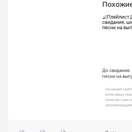
Похожие
До свидания,
песни на вып
На нашем сайте
атмосферу праз
помогает нам о
запоминающимся