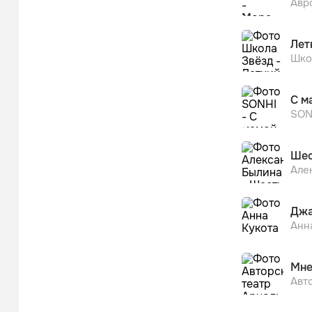
Авр
Лет
Шко
С м
SON
Шес
Але
Джа
Анн
Мне
Авт