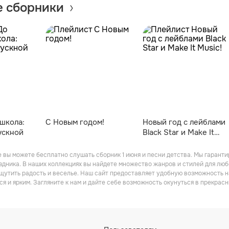
 сборники
 школа:
С Новым годом!
Новый год с лейблами
ускной
Black Star и Make It
Music!
 вы можете бесплатно слушать сборник 1 июня и песни детства. Мы гаранти
дника. В наших коллекциях вы найдете множество жанров и стилей для люб
щутить радость и веселье. Наш сайт предоставляет удобную возможность 
 и ярким. Загляните к нам и дайте себе возможность окунуться в прекрасн