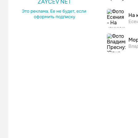
На 
Есе
Мо
Вла