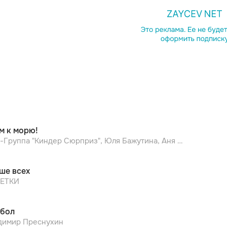
Копирова
м к морю!
Шоу-Группа "Киндер Сюрприз", Юля Бажутина, Аня Якушева
ше всех
ЕТКИ
бол
димир Преснухин