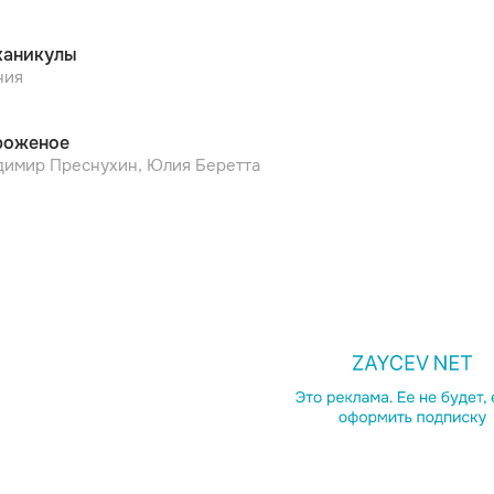
каникулы
ния
роженое
димир Преснухин, Юлия Беретта