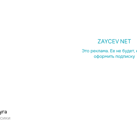
уга
сики