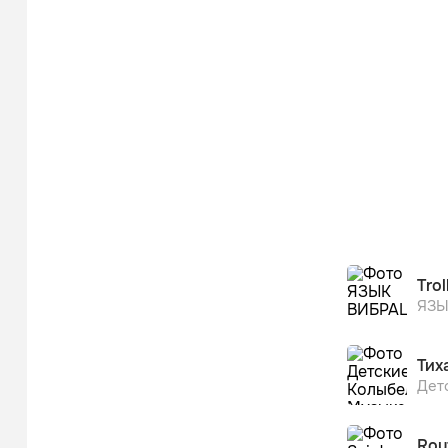
Trol
ЯЗЫ
Тих
Rou