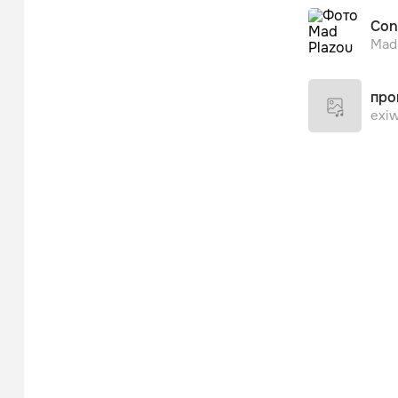
Con
Mad
про
exiw