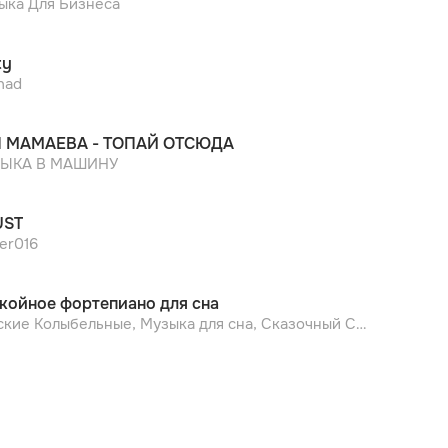
ыка Для Бизнеса
ty
had
 МАМАЕВА - ТОПАЙ ОТСЮДА
ЫКА В МАШИНУ
UST
er016
койное фортепиано для сна
Детские Колыбельные, Музыка для сна, Сказочный Сон, КОЛЫБЕЛЬНЫЕ, Детские песни