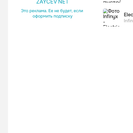
Elec
Infi