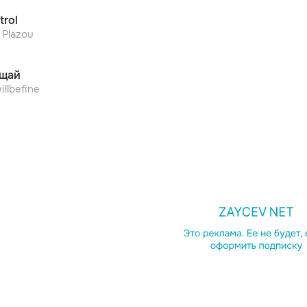
trol
 Plazou
щай
illbefine