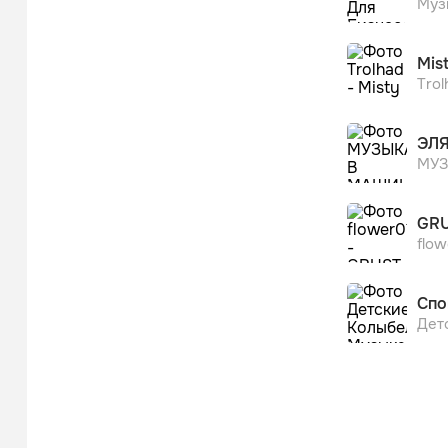
Муз
Mis
Trol
ЭЛЯ
МУЗ
GR
flow
Спо