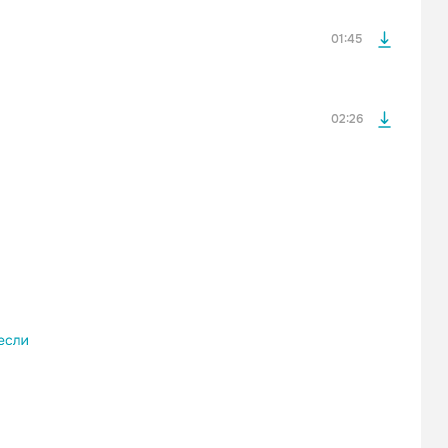
После просмотра Вы сможете скачать 3 файла без
дополнительной рекламы!
01:45
02:26
просмотра рекламы
оформления подписки.
После просмотра Вы сможете скачать 3 файла без