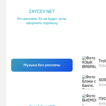
Trol
Музыка без рекламы
ЯЗЫ
SO
Блэ
ПУС
ВН