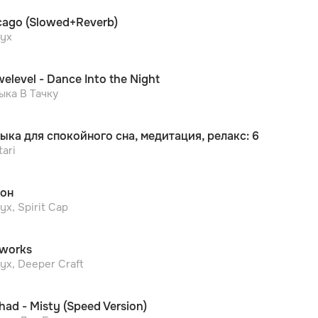
cago (Slowed+Reverb)
nyx
welevel - Dance Into the Night
ыка В Тачку
ыка для спокойного сна, медитация, релакс: 6
tari
он
nyx, Spirit Cap
eworks
nyx, Deeper Craft
had - Misty (Speed Version)