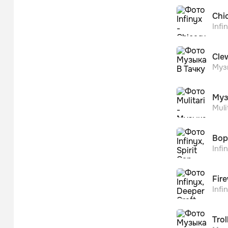
Chi
Infi
Cle
Муз
Муз
Muli
Вор
Infi
Fir
Infi
Trol