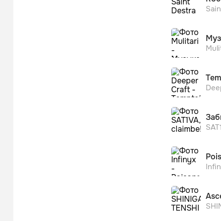
Sain
Муз
Muli
Tem
Deep
Заб
SAT1
Poi
Infi
Asc
SHI