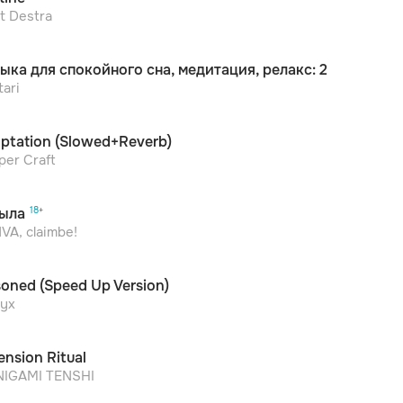
t Destra
ыка для спокойного сна, медитация, релакс: 2
tari
ptation (Slowed+Reverb)
er Craft
ыла
VA, claimbe!
soned (Speed Up Version)
nyx
ension Ritual
NIGAMI TENSHI