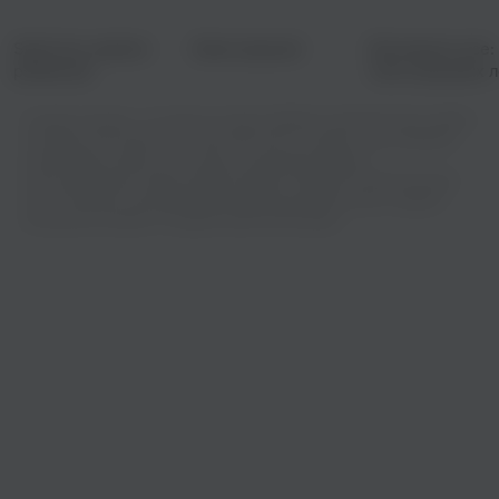
Sped Up: альбом
Зима пришла!
Вспомнить все:
ремиксов
хиты прошлых л
Слушать музыку — это одно из самых любимых занятий многих людей.
На Zaycev.net можно не только бесплатно слушать свои любимые
композиции онлайн, но и скачать их для дальнейшего
прослушивания в любое удобное время. Сборник Патриотические
песни поможет расширить ваш музыкальный кругозор и подарит
бесценные эмоции от каждой новой композиции