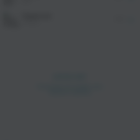
Дэя
Родина моя
03:52
Пятеро
просмотра рекламы
оформления подписки.
После просмотра Вы сможете скачать 3 файла
без дополнительной рекламы!
просмотра рекламы
оформления подписки.
После просмотра Вы сможете скачать 3 файла