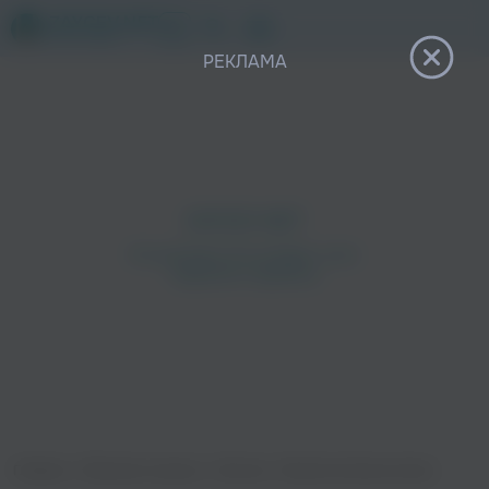
12+
РЕКЛАМА
Главная
›
Сборники музыки
›
Прочее
›
Патриотические песни