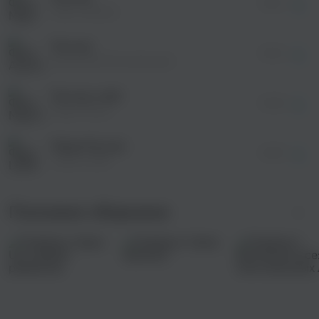
04:19
оформления подписки.
Март Бабаян
После просмотра Вы сможете скачать 3 файла
без дополнительной рекламы!
Россия
просмотра рекламы
04:23
оформления подписки.
Анатолий Могилевский
После просмотра Вы сможете скачать 3 файла
без дополнительной рекламы!
Россия, пой!
04:46
МаргоНика
Мама Россия
04:50
LERA LONS
Похожие сборники