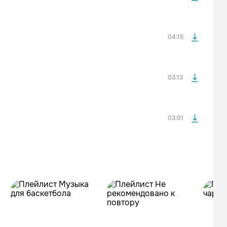
просмотра рекламы
оформления подписки.
После просмотра Вы сможете скачать 3 файла без
дополнительной рекламы!
04:15
просмотра рекламы
оформления подписки.
После просмотра Вы сможете скачать 3 файла без
дополнительной рекламы!
03:13
03:01