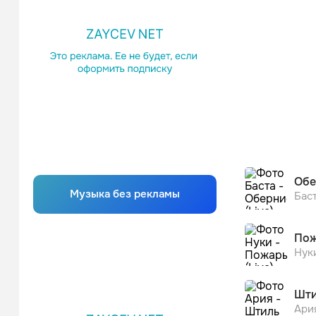
Обе
Музыка без рекламы
Бас
Пож
Нук
Шти
Ари