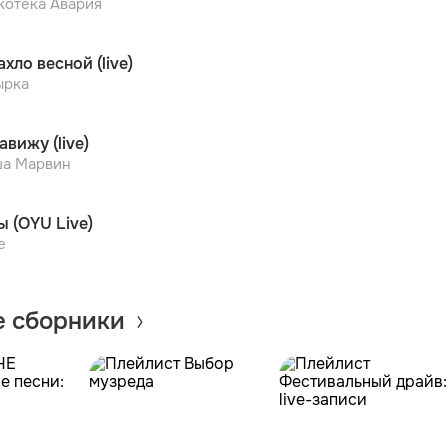
котека Авария
ахло весной (live)
ырка
авижу (live)
а Марвин
ы (OYU Live)
e
 сборники