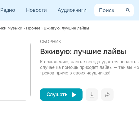
Радио
Новости
Аудиокниги
ики музыки
›
Прочее
›
Вживую: лучшие лайвы
СБОРНИК
просмотра рекламы
Вживую: лучшие лайвы
оформления подписки.
После просмотра Вы сможете скачать 3 файла без
К сожалению, нам не всегда удается попасть 
дополнительной рекламы!
случае на помощь приходят лайвы — так вы 
треков прямо в своих наушниках!
Слушать
Вконтакт
Однокла
Telegram