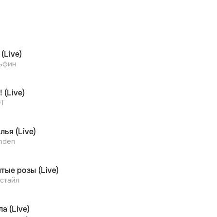
(Live)
ьфин
 (Live)
Т
лья (Live)
hden
тые розы (Live)
стайл
а (Live)