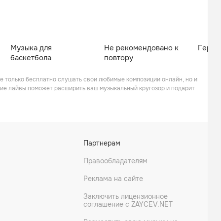
Музыка для
Не рекомендовано к
Герои
баскетбола
повтору
не только бесплатно слушать свои любимые композиции онлайн, но и
шие лайвы поможет расширить ваш музыкальный кругозор и подарит
Партнерам
Правообладателям
Реклама на сайте
Заключить лицензионное
соглашение с ZAYCEV.NET