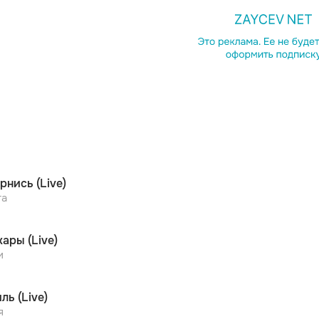
Копирова
рнись (Live)
та
ары (Live)
и
ль (Live)
я