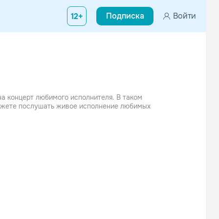
Подписка
Войти
12+
на концерт любимого исполнителя. В таком
можете послушать живое исполнение любимых
е
ссники