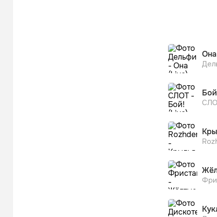
Она 
Дел
Бой!
СЛО
Кры
Roz
Жёл
Фри
Кукл