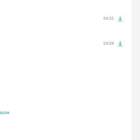
оформления подписки.
После просмотра Вы сможете скачать 3 файла без
дополнительной рекламы!
04:22
04:29