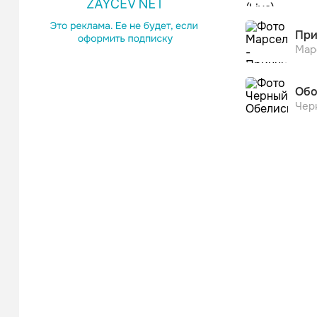
При
Мар
Обо
Чер