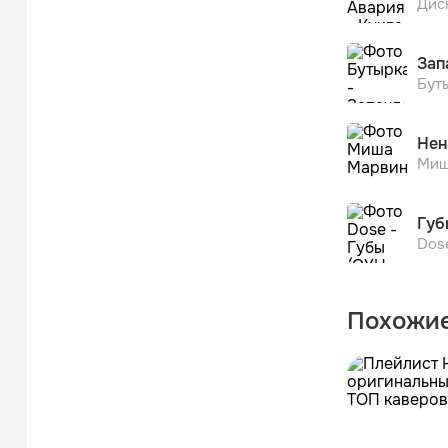
Дис
Зап
Бут
Нен
Миш
Губ
Dos
Похожие