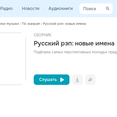
Радио
Новости
Аудиокниги
ики музыки
›
По жанрам
›
Русский рэп: новые имена
СБОРНИК
просмотра рекламы
Русский рэп: новые имена
оформления подписки.
После просмотра Вы сможете скачать 3 файла без
Подборка самых перспективных молодых пред
дополнительной рекламы!
Слушать
Вконтакт
Однокла
Telegram