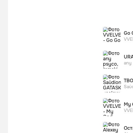
Go 
VVE
URA
any 
ТВО
Saù
My 
VVE
Ост