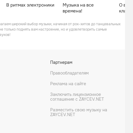
В ритмах электроники
Музыка на все
О выс
времена!
класс
лагаем широкий выбор музыки, начиная от рок-хитов до танцевальных
е только поднять вам настроение, но и удовлетворить самые
вуков!
Партнерам
Правообладателям
Реклама на сайте
Заключить лицензионное
соглашение с ZAYCEV.NET
Разместить свою музыку на
ZAYCEV.NET