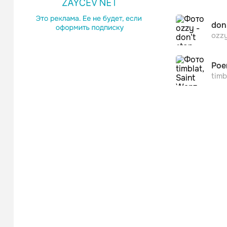
don
ozz
Poe
timb