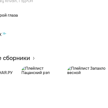
ey Krivdin, ГУДРОН
рой глаза
Х
 сборники