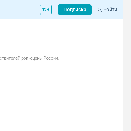
Подписка
Войти
12+
ствителей рэп-сцены России.
е
ссники