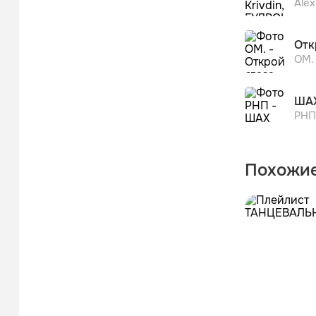
Alex
Отк
OM.
ША
РНП
Похожие