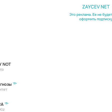
Копирова
Y NOT
лз
гнозы
итет
RA
Kiz