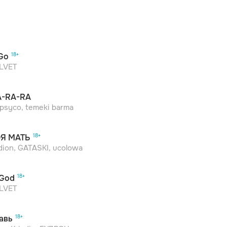
Go
LVET
-RA-RA
psyco, temeki barma
Я МАТЬ
dion, GATASKI, ucolowa
God
LVET
авь