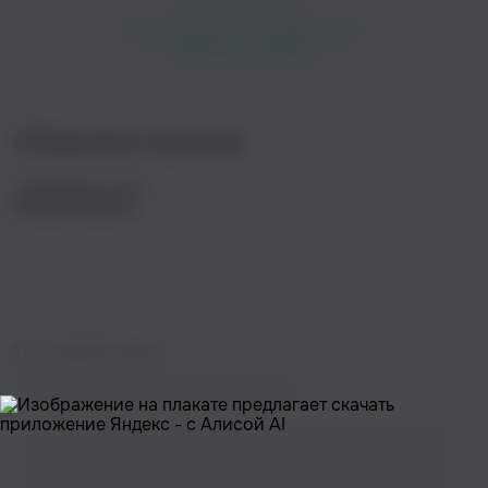
Сборники музыки
Топ немейнстрима
Правообладатель:
Жуков Сергей Юрьевич
На нашем сайте вы можете насладиться прекрасным музыкальным
контентом,не прибегая к сложностям скачивания. Мы предлагаем
широкий выбор треков различных жанров - от популярных хитов до