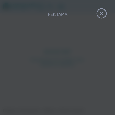
12+
РЕКЛАМА
Главная
›
Исполнители
›
Каблуки
›
Завтра я домой