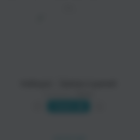
ТРЕК
просмотра рекламы
оформления подписки.
После просмотра Вы сможете скачать 3 файла
без дополнительной рекламы!
Каблуки - Завтра я домой
Исполнитель:
Каблуки
Слушать