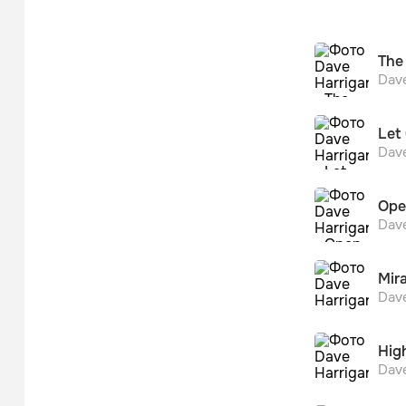
Inco
Инди-му
The
Dav
Let 
Dav
Ope
Dav
Mira
Dav
Hig
Dav