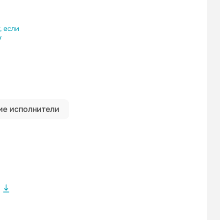
ылку
е исполнители
 без
 без
5sta Family
Qwizar Wols
 без