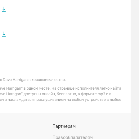
 без
 Dave Harrigan в хорошем качестве.
ve Harrigan” в одном месте. На странице исполнителя легко найти
ve Harrigan” доступны онлайн, бесплатно, в формате mp3 и в
кам и наслаждаться прослушиванием на любом устройстве в любое
Партнерам
Правообладателям