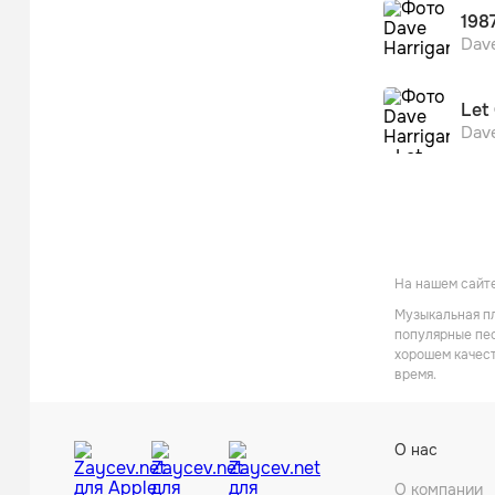
1987
Dav
Let 
Dav
На нашем сайте
Музыкальная пл
популярные пес
хорошем качест
время.
О нас
О компании