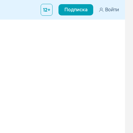
Подписка
Войти
12+
NO4X
Вирус
Техно
Танцевальная