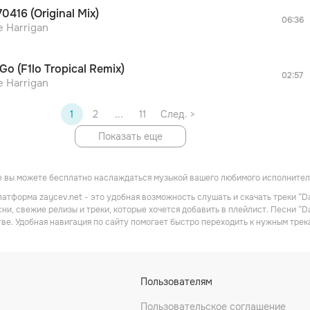
После просмотра Вы сможете скачать 3 файла
0416 (Original Mix)
дополнительной рекламы!
06:36
e Harrigan
Go (F1lo Tropical Remix)
02:57
e Harrigan
1
2
...
11
След. >
Показать еще
 вы можете бесплатно наслаждаться музыкой вашего любимого исполнителя
атформа zaycev.net - это удобная возможность слушать и скачать треки “Da
ни, свежие релизы и треки, которые хочется добавить в плейлист. Песни “Da
ве. Удобная навигация по сайту помогает быстро переходить к нужным тре
Пользователям
Пользовательское соглашение