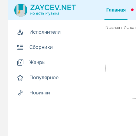
Главная
Похожие
Главная
›
Испол
Исполнители
Z
В
Сборники
Жанры
Популярное
Новинки
Various A
Поп