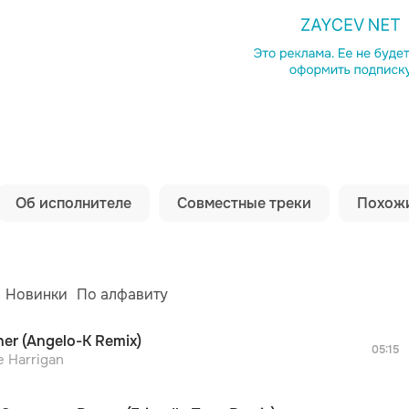
Копировать сс
Об исполнителе
Совместные треки
Похожи
просмотра рекламы
оформления подписки.
После просмотра Вы сможете скачать 3 файла
дополнительной рекламы!
просмотра рекламы
Новинки
По алфавиту
оформления подписки.
После просмотра Вы сможете скачать 3 файла
her (Angelo-K Remix)
дополнительной рекламы!
05:15
просмотра рекламы
e Harrigan
оформления подписки.
а
Dabro
Оксана Почепа (Акула)
После просмотра Вы сможете скачать 3 файла