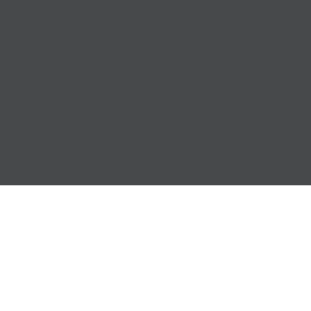
Поделиться
О нас
Вконтакте