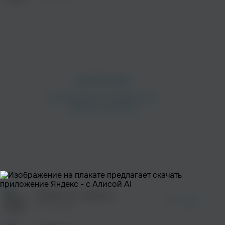
T-Killah
Джиган
R’n’B
Поп-рэп
просмотра рекламы
оформления подписки.
После просмотра Вы сможете скачать 3 файла
без дополнительной рекламы!
просмотра рекламы
оформления подписки.
После просмотра Вы сможете скачать 3 файла
Luxor
HammAli & Navai
без дополнительной рекламы!
Только ты, только я
просмотра рекламы
03:38
Поп
Поп
оформления подписки.
Егор Крид
После просмотра Вы сможете скачать 3 файла
без дополнительной рекламы!