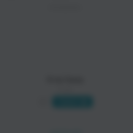
Популярные
Новинки
По алфавиту
ИСПОЛНИТЕЛЬ
просмотра рекламы
Биография
После просмотра Вы сможете скачать 3 файла без дополнительн
Засыпай
03:41
Самый молодой участник Black Star Family, лейбла, владел
Егор Крид feat. Мот
просмотра рекламы
Читать еще
После просмотра Вы сможете скачать 3 файла без дополнительн
Будущий бывший
02:59
Егор Крид & Terry
Клава Кока
5sta Family
Расстояния
03:17
Поп
Рэп
Егор Крид feat. Polina Faith
Егор Крид
41 трек
Слушать
Элджей
ELMAN
Рэп
Поп