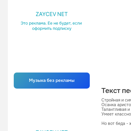
Музыка без рекламы
Текст п
Стройная и си
Осанка аристо
Талантливая и 
Умеет классно
Но вот беда - 
День ото дня к