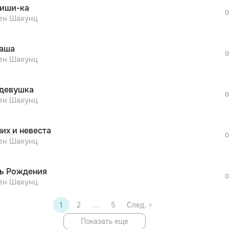
иши-ка
дополнительной рекламы!
0
просмотра рекламы
ен Шахунц
оформления подписки.
После просмотра Вы сможете скачать 3 
аша
дополнительной рекламы!
0
просмотра рекламы
ен Шахунц
оформления подписки.
После просмотра Вы сможете скачать 3 
 девушка
дополнительной рекламы!
0
просмотра рекламы
ен Шахунц
оформления подписки.
После просмотра Вы сможете скачать 3 
их и невеста
дополнительной рекламы!
0
ен Шахунц
ь Рождения
0
ен Шахунц
1
2
...
5
След. >
Показать еще