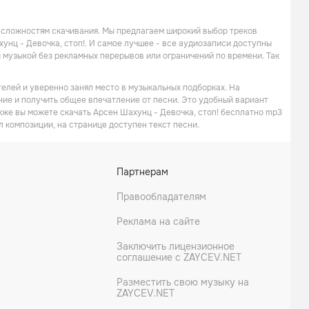
 сложностям скачивания. Мы предлагаем широкий выбор треков
унц - Девочка, cтоп!. И самое лучшее - все аудиозаписи доступны
 музыкой без рекламных перерывов или ограничений по времени. Так
телей и уверенно занял место в музыкальных подборках. На
ение и получить общее впечатление от песни. Это удобный вариант
акже вы можете скачать Арсен Шахунц - Девочка, cтоп! бесплатно mp3
л композиции, на странице доступен текст песни.
Партнерам
Правообладателям
Реклама на сайте
Заключить лицензионное
соглашение с ZAYCEV.NET
Разместить свою музыку на
ZAYCEV.NET