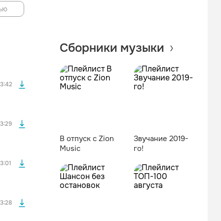
ью
файла без
Сборники музыки
файла без
3:42
файла без
3:29
В отпуск с Zion
Звучание 2019-
Music
го!
файла без
3:01
файла без
3:28