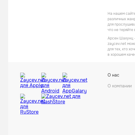
На нашем сайте
различных жанр
для прослушива
что не теряйте
Арсен Шахунц -
zaycev.net мож
для тех, кто х
в хорошем каче
О нас
О компании