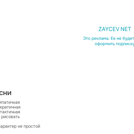
есни
мпатичная

кратичная

тактичная

 рисовать

характер не простой

априз очередной
