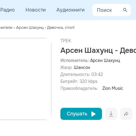
Радио
Новости
Аудиокниги
нители
›
Арсен Шахунц
›
Девочка, cтоп!
ТРЕК
Арсен Шахунц - Дево
Исполнитель:
Арсен Шахунц
Жанр:
Шансон
просмотра рекламы
оформления подписки.
Длительность:
03:42
Битрейт:
320
kbps
После просмотра Вы сможете скачать 3 файла без
дополнительной рекламы!
Правообладатель:
Zion Music
Слушать