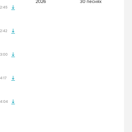
2026
30 песнях
2:45
файла без
2:42
файла без
3:00
файла без
4:17
4:04