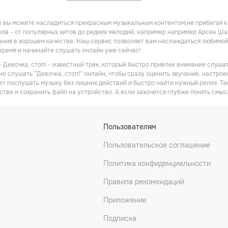
 вы можете насладиться прекрасным музыкальным контентом,не прибегая к
ов - от популярных хитов до редких мелодий, например например Арсен Шах
ния в хорошем качестве. Наш сервис позволяет вам наслаждаться любимой
 время и начинайте слушать онлайн уже сейчас!
 Девочка, cтоп! - известный трек, который быстро привлек внимание слуша
но слушать “Девочка, cтоп!” онлайн, чтобы сразу оценить звучание, настро
очет послушать музыку без лишних действий и быстро найти нужный релиз. Т
стве и сохранить файл на устройство. А если захочется глубже понять смыс
Пользователям
Пользовательское соглашение
Политика конфиденциальности
Правила рекомендаций
Приложение
Подписка