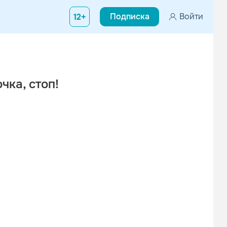
Подписка
Войти
12+
чка, cтоп!
Вконтакте