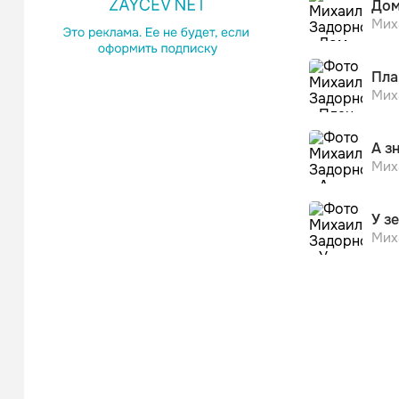
Дом
Мих
Пла
Мих
А з
Мих
У з
Мих