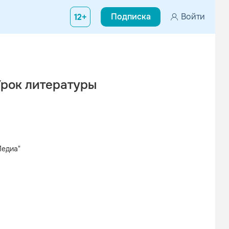
Подписка
Войти
12+
Урок литературы
Медиа"
Вконтакте