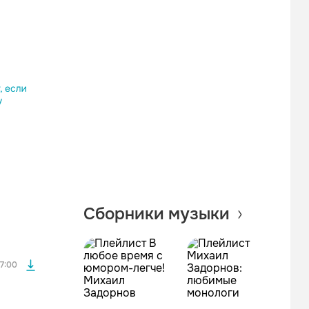
Одноклассники
Telegram
Копировать ссылку
файла без
Сборники музыки
файла без
7:00
файла без