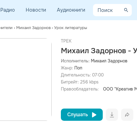
Радио
Новости
Аудиокниги
нители
›
Михаил Задорнов
›
Урок литературы
ТРЕК
Михаил Задорнов - 
Исполнитель:
Михаил Задорнов
Жанр:
Поп
просмотра рекламы
оформления подписки.
Длительность:
07:00
Битрейт:
256
kbps
После просмотра Вы сможете скачать 3 файла без
дополнительной рекламы!
Правообладатель:
ООО "Креатив 
Слушать