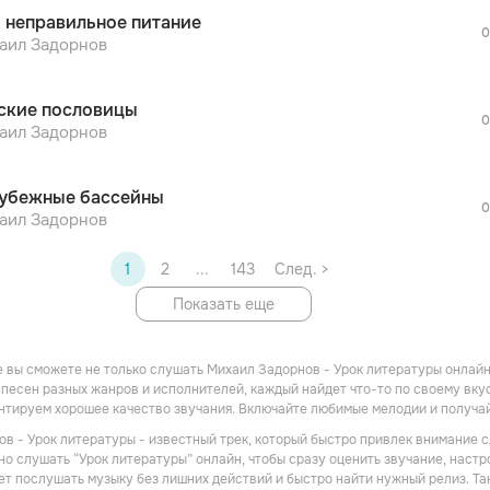
После просмотра Вы сможете скачать 3 
 неправильное питание
дополнительной рекламы!
0
просмотра рекламы
аил Задорнов
оформления подписки.
После просмотра Вы сможете скачать 3 
ские пословицы
дополнительной рекламы!
0
аил Задорнов
убежные бассейны
0
аил Задорнов
1
2
...
143
След. >
Показать еще
 вы сможете не только слушать Михаил Задорнов - Урок литературы онлайн,
песен разных жанров и исполнителей, каждый найдет что-то по своему вкусу
антируем хорошее качество звучания. Включайте любимые мелодии и получа
в - Урок литературы - известный трек, который быстро привлек внимание 
но слушать “Урок литературы” онлайн, чтобы сразу оценить звучание, наст
очет послушать музыку без лишних действий и быстро найти нужный релиз. Т