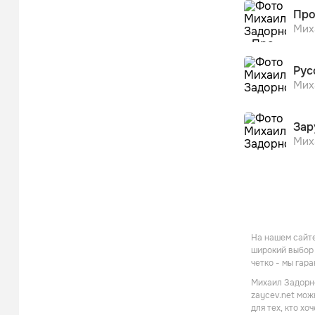
Про
Мих
Рус
Мих
Зар
Мих
На нашем сайте
широкий выбор 
четко - мы гар
Михаил Задорно
zaycev.net мож
для тех, кто х