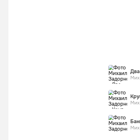
Два
Мих
Кру
Мих
Бан
Мих