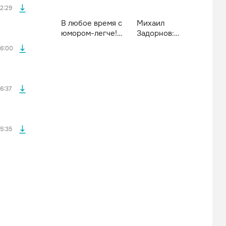
2:29
В любое время с
Михаил
юмором-легче!
Задорнов:
файла без
Михаил Задорнов
любимые
6:00
монологи
файла без
6:37
5:35