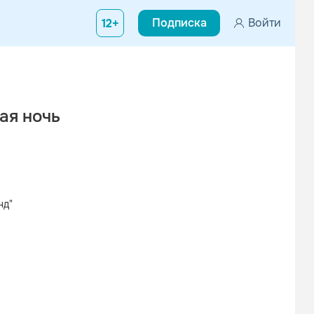
Подписка
Войти
12+
ая ночь
нд"
Вконтакте