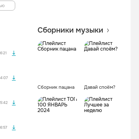
ью
файла без
Сборники музыки
файла без
6:21
файла без
4:07
Сборник пацана
Давай споём?
файла без
5:42
файла без
6:57