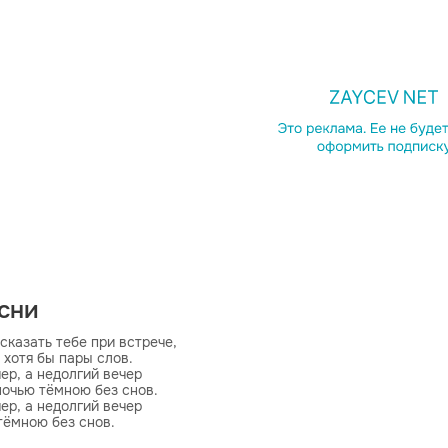
есни
 сказать тебе при встрече,

 хотя бы пары слов.

ер, а недолгий вечер

очью тёмною без снов.

ер, а недолгий вечер

ёмною без снов.
