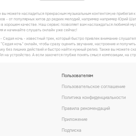
 вы можете насладиться прекрасным музыкальным контентом,не прибегая к
ов - от популярных хитов до редких мелодий, например например Юрий Шат
в хорошем качестве. Наш сервис позволяет вам наслаждаться любимой музы
мя и начинайте слушать онлайн уже сейчас!
 Седая ночь - известный трек, который быстро привлек внимание слушателе
“Седая ночь” онлайн, чтобы сразу оценить звучание, настроение и получить
ку без лишних действий и быстро найти нужный релиз. Также вы можете ск
йл на устройство. А если захочется глубже понять смысл композиции, на ст
Пользователям
Пользовательское соглашение
Политика конфиденциальности
Правила рекомендаций
Приложение
Подписка