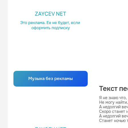
Музыка без рекламы
Текст п
Я не знаю что,
Не могу найти,
А недолгий веч
Скоро станет н
А недолгий веч
Станет ночью т