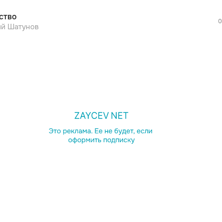
ство
0
й Шатунов
просмотра рекламы
оформления подписки.
После просмотра Вы сможете скачать 3 
дополнительной рекламы!
просмотра рекламы
оформления подписки.
После просмотра Вы сможете скачать 3 