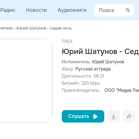
Радио
Новости
Аудиокниги
нители
›
Юрий Шатунов
›
Седая ночь
ТРЕК
Юрий Шатунов - Сед
Исполнитель:
Юрий Шатунов
Жанр:
Русская эстрада
просмотра рекламы
оформления подписки.
Длительность:
06:21
Битрейт:
320
kbps
После просмотра Вы сможете скачать 3 файла без
дополнительной рекламы!
Правообладатель:
ООО "Медиа Ле
Слушать