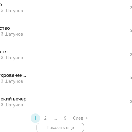
о
дополнительной рекламы!
0
просмотра рекламы
й Шатунов
оформления подписки.
После просмотра Вы сможете скачать 3 
ство
дополнительной рекламы!
0
просмотра рекламы
й Шатунов
оформления подписки.
После просмотра Вы сможете скачать 3 
атет
дополнительной рекламы!
0
просмотра рекламы
й Шатунов
оформления подписки.
После просмотра Вы сможете скачать 3 
ткровенен...
дополнительной рекламы!
0
й Шатунов
ский вечер
0
й Шатунов
1
2
...
9
След. >
Показать еще