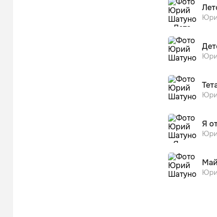
Лет
Юри
Дет
Юри
Тет
Юри
Я о
Юри
Май
Юри