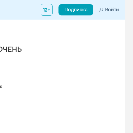
Подписка
Войти
12+
 ОЧЕНЬ
s
Вконтакте