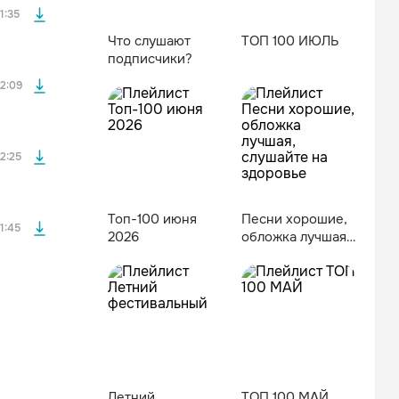
1:35
Что слушают
ТОП 100 ИЮЛЬ
подписчики?
файла без
2:09
файла без
2:25
Топ-100 июня
Песни хорошие,
1:45
2026
обложка лучшая,
слушайте на
здоровье
Летний
ТОП 100 МАЙ