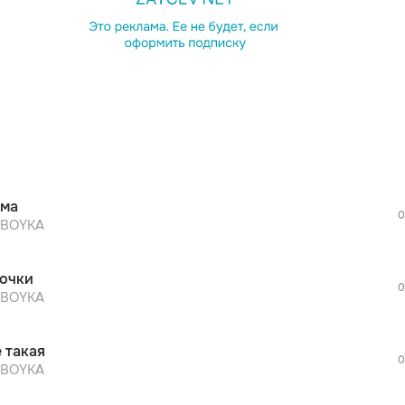
просмотра рекламы
оформления подписки.
После просмотра Вы сможете скачать 3 
дополнительной рекламы!
просмотра рекламы
оформления подписки.
После просмотра Вы сможете скачать 3 
ма
дополнительной рекламы!
0
просмотра рекламы
 BOYKA
оформления подписки.
После просмотра Вы сможете скачать 3 
очки
дополнительной рекламы!
0
просмотра рекламы
 BOYKA
оформления подписки.
После просмотра Вы сможете скачать 3 
е такая
дополнительной рекламы!
0
просмотра рекламы
 BOYKA
оформления подписки.