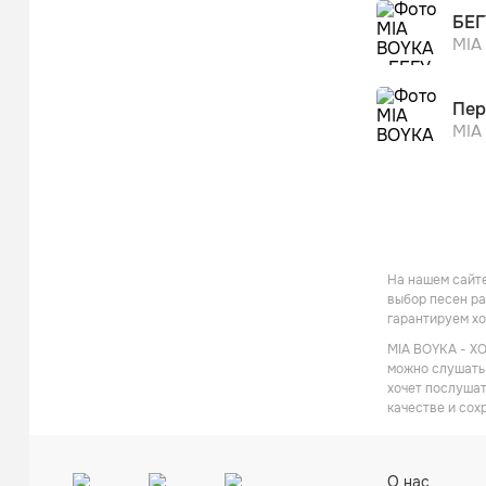
БЕГ
MIA
Пер
MIA
На нашем сайте
выбор песен ра
гарантируем хо
MIA BOYKA - ХО
можно слушать 
хочет послушат
качестве и сох
О нас