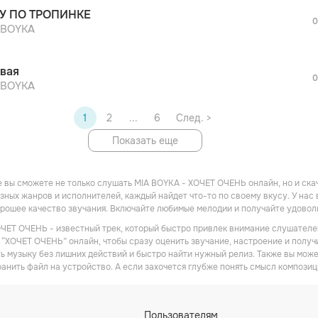
После просмотра Вы сможете скачать 3 
У ПО ТРОПИНКЕ
дополнительной рекламы!
0
 BOYKA
вая
0
 BOYKA
1
2
...
6
След. >
Показать еще
 вы сможете не только слушать MIA BOYKA - ХОЧЕТ ОЧЕНЬ онлайн, но и ска
зных жанров и исполнителей, каждый найдет что-то по своему вкусу. У нас в
рошее качество звучания. Включайте любимые мелодии и получайте удовол
ЧЕТ ОЧЕНЬ - известный трек, который быстро привлек внимание слушателей
“ХОЧЕТ ОЧЕНЬ” онлайн, чтобы сразу оценить звучание, настроение и получи
ь музыку без лишних действий и быстро найти нужный релиз. Также вы мо
ранить файл на устройство. А если захочется глубже понять смысл композиц
Пользователям