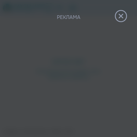
12+
РЕКЛАМА
Главная
›
Исполнители
›
IOWA
›
РПП