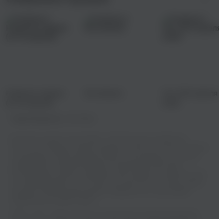
Новинки недели
Хитомания
Топ-100 апреля
(4-10 апреля)
2026
Правообладатель:
Zion Music
Вы хотите слушать песню IOWA - РПП бесплатно онлайн или
скачать ее? Теперь вы можете выбирать из богатого каталога треков
и наслаждаться ими в режиме онлайн, не тратя деньги на покупку
альбомов или скачивание файлов. Откройте для себя новых
исполнителей и жанры, создавайте свои плейлисты и делитесь ими
со своими друзьями - все это доступно бесплатно и в пару кликов!
Получите полный заряд эмоций от каждой ноты и слова вашей
любимой песни прямо сейчас!
IOWA - РПП - известный трек, который быстро привлек внимание