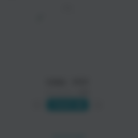
ТРЕК
просмотра рекламы
оформления подписки.
После просмотра Вы сможете скачать 3 файла
без дополнительной рекламы!
IOWA - РПП
Исполнитель:
IOWA
Слушать