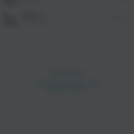
ВЕЙСЭ
TOKYO
02:40
SQWOZ BAB
просмотра рекламы
оформления подписки.
После просмотра Вы сможете скачать 3 файла
без дополнительной рекламы!
просмотра рекламы
оформления подписки.
После просмотра Вы сможете скачать 3 файла