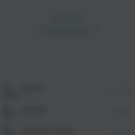
просмотра рекламы
оформления подписки.
После просмотра Вы сможете скачать 3 файла
без дополнительной рекламы!
просмотра рекламы
оформления подписки.
После просмотра Вы сможете скачать 3 файла
без дополнительной рекламы!
Аномалия
просмотра рекламы
02:21
оформления подписки.
Antew
После просмотра Вы сможете скачать 3 файла
без дополнительной рекламы!
накрывает
просмотра рекламы
02:33
оформления подписки.
моя волна
После просмотра Вы сможете скачать 3 файла
без дополнительной рекламы!
Укрой меня от дождя
просмотра рекламы
04:28
оформления подписки.