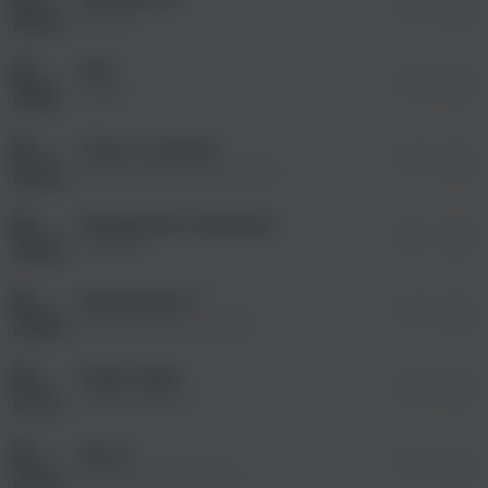
02:46
оформления подписки.
REFLEX
После просмотра Вы сможете скачать 3 файла
без дополнительной рекламы!
РПП
просмотра рекламы
03:32
оформления подписки.
IOWA
После просмотра Вы сможете скачать 3 файла
без дополнительной рекламы!
Голос за гранью
просмотра рекламы
03:38
оформления подписки.
Валерия, Sasha Komovich
После просмотра Вы сможете скачать 3 файла
без дополнительной рекламы!
Mahalakshmi Ashtakam
просмотра рекламы
06:11
оформления подписки.
GAYATRI
После просмотра Вы сможете скачать 3 файла
без дополнительной рекламы!
Корпорация
просмотра рекламы
03:45
оформления подписки.
ICEGERGERT, Элджей
После просмотра Вы сможете скачать 3 файла
без дополнительной рекламы!
Черри Леди
просмотра рекламы
03:02
оформления подписки.
Коста Лакоста
После просмотра Вы сможете скачать 3 файла
без дополнительной рекламы!
Лотос
просмотра рекламы
02:23
оформления подписки.
Юлианна Караулова