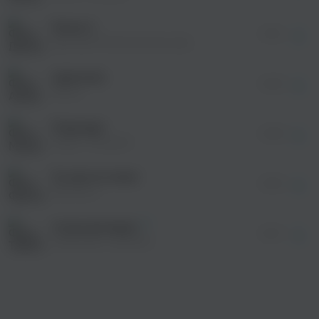
После просмотра Вы сможете скачать 3 файла
без дополнительной рекламы!
Ралли 2
просмотра рекламы
01:53
оформления подписки.
Дмитрий Масленников, Даник, Баста
После просмотра Вы сможете скачать 3 файла
без дополнительной рекламы!
зависима
просмотра рекламы
02:36
оформления подписки.
Alisha
После просмотра Вы сможете скачать 3 файла
без дополнительной рекламы!
Подожди
просмотра рекламы
04:09
оформления подписки.
Мурат Насыров
После просмотра Вы сможете скачать 3 файла
без дополнительной рекламы!
Ты прости меня
03:35
Фактор 2
отпускаю:верю
02:27
TAKETAKE, GATASKI