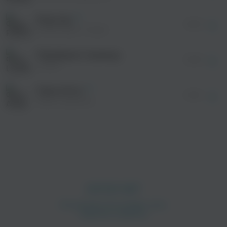
После просмотра Вы сможете скачать 3 файла
без дополнительной рекламы!
Drop top
просмотра рекламы
02:24
оформления подписки.
FORYGUNZ, Truwer
После просмотра Вы сможете скачать 3 файла
без дополнительной рекламы!
Переверни страницу
03:44
Lumen
Смысл Есть
01:25
Амир Гурбанов