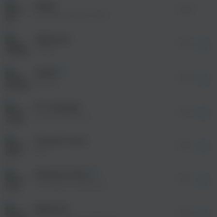
Шадэ
просмотра рекламы
02:48
оформления подписки.
By Индия, Xcho, МОТ
После просмотра Вы сможете скачать 3 файла
без дополнительной рекламы!
Запутана
просмотра рекламы
02:29
оформления подписки.
TRIDA
После просмотра Вы сможете скачать 3 файла
без дополнительной рекламы!
AURA
просмотра рекламы
02:08
оформления подписки.
DenKiz
После просмотра Вы сможете скачать 3 файла
без дополнительной рекламы!
По городам
просмотра рекламы
02:34
оформления подписки.
Анна Немченко
После просмотра Вы сможете скачать 3 файла
без дополнительной рекламы!
Открой глаза
просмотра рекламы
03:23
оформления подписки.
OM.
После просмотра Вы сможете скачать 3 файла
без дополнительной рекламы!
Memento Mori
просмотра рекламы
03:22
оформления подписки.
Гио Пика, TRUEтень
После просмотра Вы сможете скачать 3 файла
без дополнительной рекламы!
Бабочки
просмотра рекламы
03:30
оформления подписки.