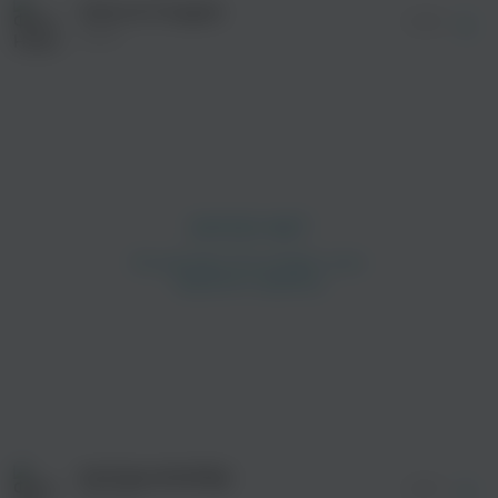
Solve et Coagula
03:45
Нуки
просмотра рекламы
оформления подписки.
После просмотра Вы сможете скачать 3 файла
без дополнительной рекламы!
просмотра рекламы
оформления подписки.
После просмотра Вы сможете скачать 3 файла
без дополнительной рекламы!
ВСЕГДА ВПЕРЁД!
просмотра рекламы
02:57
оформления подписки.