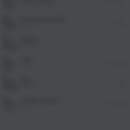
02:34
Анна Немченко
На часах ноль-ноль
просмотра рекламы
03:26
оформления подписки.
Dabro
После просмотра Вы сможете скачать 3 файла
без дополнительной рекламы!
Кинцуги
просмотра рекламы
03:21
оформления подписки.
Illumate
После просмотра Вы сможете скачать 3 файла
без дополнительной рекламы!
LMA
просмотра рекламы
03:04
оформления подписки.
Фир, Tof
После просмотра Вы сможете скачать 3 файла
без дополнительной рекламы!
Дым
03:18
MATRANG
Не будет поздно
03:24
Тушь