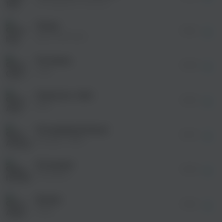
140 ударов в минуту
После просмотра Вы сможете скачать 3 файла
без дополнительной рекламы!
Пепел
просмотра рекламы
03:22
оформления подписки.
Ilya Fisherman
После просмотра Вы сможете скачать 3 файла
без дополнительной рекламы!
Оттепель
просмотра рекламы
02:09
оформления подписки.
Свят
После просмотра Вы сможете скачать 3 файла
без дополнительной рекламы!
Написать тебе
просмотра рекламы
02:02
оформления подписки.
Azzi
После просмотра Вы сможете скачать 3 файла
без дополнительной рекламы!
Лотерейный билет
просмотра рекламы
02:16
оформления подписки.
Amayak, SANI
После просмотра Вы сможете скачать 3 файла
без дополнительной рекламы!
Останови
просмотра рекламы
03:04
оформления подписки.
ISTOKIYA
После просмотра Вы сможете скачать 3 файла
без дополнительной рекламы!
Ближе
01:56
Анри