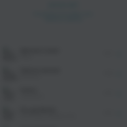
просмотра рекламы
оформления подписки.
После просмотра Вы сможете скачать 3 файла
без дополнительной рекламы!
просмотра рекламы
оформления подписки.
После просмотра Вы сможете скачать 3 файла
без дополнительной рекламы!
Девчонки скажут
просмотра рекламы
02:51
оформления подписки.
Вирус
После просмотра Вы сможете скачать 3 файла
без дополнительной рекламы!
Бабочки оригами
просмотра рекламы
02:58
оформления подписки.
ДжаЯмми
После просмотра Вы сможете скачать 3 файла
без дополнительной рекламы!
Комета
просмотра рекламы
03:18
оформления подписки.
Jeny Vesna
После просмотра Вы сможете скачать 3 файла
без дополнительной рекламы!
Раз, два (Remix)
03:07
5sta Family, Harddope, Nazz Muzik