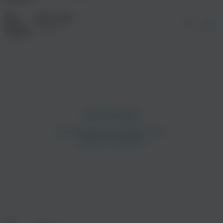
WHY NOT
02:51
Майлз
просмотра рекламы
оформления подписки.
После просмотра Вы сможете скачать 3 файла
без дополнительной рекламы!