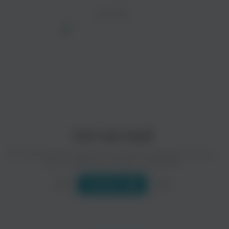
СБОРНИК
просмотра рекламы
оформления подписки.
После просмотра Вы сможете скачать 3 файла
ТОП 100 МАЙ
без дополнительной рекламы!
Все самые яркие музыкальные новинки уходящего месяца и
песни, которые вы слушали чаще всего!
Слушать