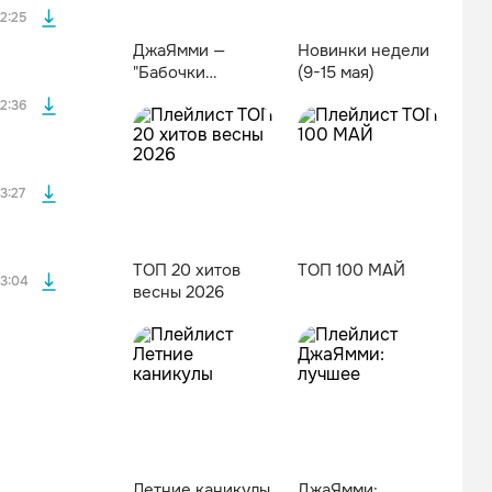
2:25
ДжаЯмми —
Новинки недели
"Бабочки
(9-15 мая)
файла без
оригами"
2:36
файла без
3:27
ТОП 20 хитов
ТОП 100 МАЙ
3:04
весны 2026
Летние каникулы
ДжаЯмми: