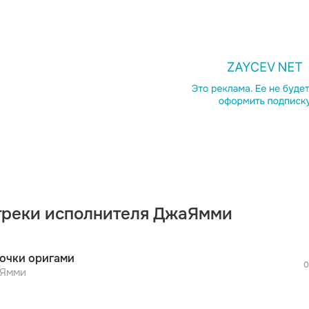
просмотра рекламы
оформления подписки.
После просмотра Вы сможете скачать 3 
дополнительной рекламы!
треки исполнителя ДжаЯмми
просмотра рекламы
оформления подписки.
После просмотра Вы сможете скачать 3 
очки оригами
дополнительной рекламы!
0
просмотра рекламы
Ямми
оформления подписки.
После просмотра Вы сможете скачать 3 