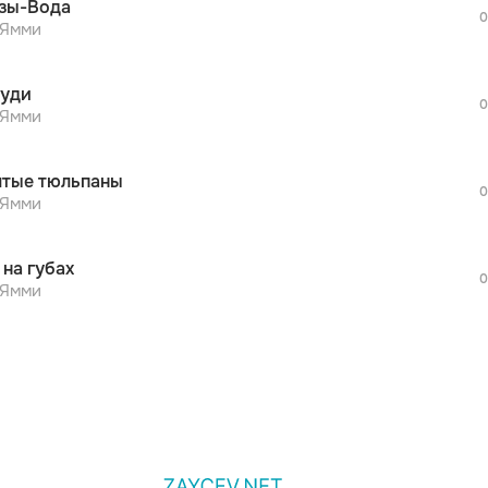
̈зы-Вода
дополнительной рекламы!
0
просмотра рекламы
Ямми
оформления подписки.
После просмотра Вы сможете скачать 3 
уди
дополнительной рекламы!
0
просмотра рекламы
Ямми
оформления подписки.
После просмотра Вы сможете скачать 3 
тые тюльпаны
дополнительной рекламы!
0
Ямми
 на губах
0
Ямми