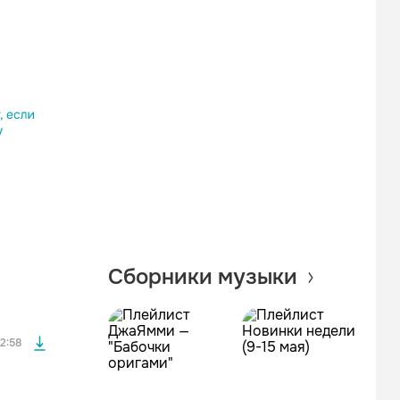
Одноклассники
Telegram
Копировать ссылку
файла без
Сборники музыки
файла без
2:58
файла без