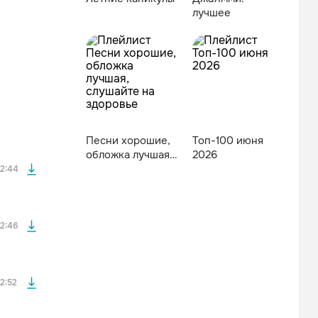
лучшее
файла без
Песни хорошие,
Топ-100 июня
файла без
обложка лучшая,
2026
слушайте на
2:44
здоровье
файла без
2:46
файла без
2:52