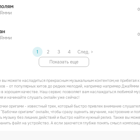
После просмотра Вы сможете скачать 3 
полям
дополнительной рекламы!
0
Ямми
ан
0
Ямми
1
2
3
4
След. >
Показать еще
 вы можете насладиться прекрасным музыкальным контентом,не прибегая к
ов - от популярных хитов до редких мелодий, например например ДжаЯмми 
в хорошем качестве. Наш сервис позволяет вам наслаждаться любимой музы
мя и начинайте слушать онлайн уже сейчас!
чки оригами - известный трек, который быстро привлек внимание слушателе
“Бабочки оригами” онлайн, чтобы сразу оценить звучание, настроение и пол
ь музыку без лишних действий и быстро найти нужный релиз. Также вы мож
ранить файл на устройство. А если захочется глубже понять смысл композиц