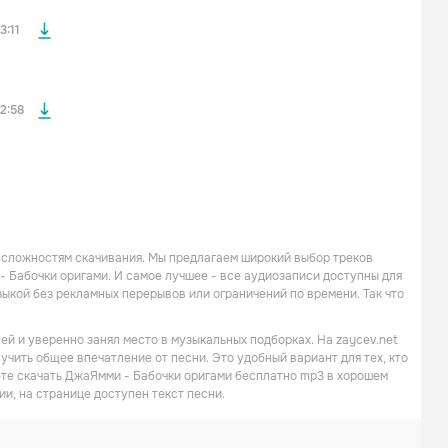
файла без
3:11
2:58
 сложностям скачивания. Мы предлагаем широкий выбор треков
- Бабочки оригами. И самое лучшее - все аудиозаписи доступны для
кой без рекламных перерывов или ограничений по времени. Так что
й и уверенно занял место в музыкальных подборках. На zaycev.net
учить общее впечатление от песни. Это удобный вариант для тех, кто
ете скачать ДжаЯмми - Бабочки оригами бесплатно mp3 в хорошем
ии, на странице доступен текст песни.