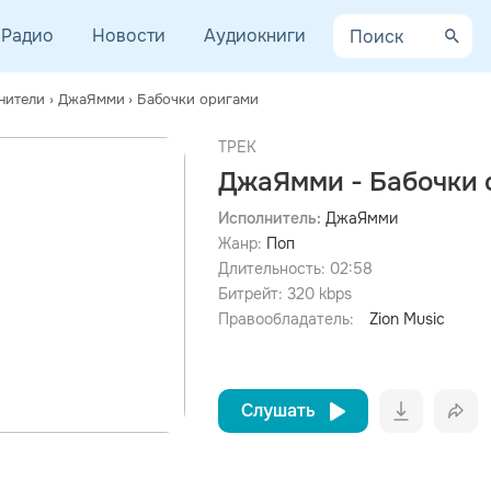
Радио
Новости
Аудиокниги
нители
›
ДжаЯмми
›
Бабочки оригами
ТРЕК
ДжаЯмми - Бабочки 
Исполнитель:
ДжаЯмми
Жанр:
Поп
просмотра рекламы
оформления подписки.
Длительность:
02:58
Битрейт:
320
kbps
После просмотра Вы сможете скачать 3 файла без
дополнительной рекламы!
Правообладатель:
Zion Music
Слушать